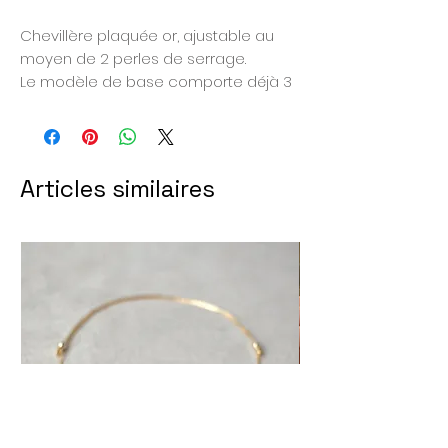
Chevillère plaquée or, ajustable au
moyen de 2 perles de serrage.
Le modèle de base comporte déjà 3
perles rouge baiser de 2,5 mm de
diamètre. Vous pouvez en ajouter à
volonté, selon le nombre de petits
bonheurs de vous souhaitez célébrer.
Articles similaires
Chaque perle rouge sera espacée
de 2 petites perles plaquées or. A
vous de composer votre bijou.