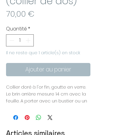
(collier de dos)
Prix
70,00 €
Quantité
*
Il ne reste que 1 article(s) en stock
Ajouter au panier
Collier doré à l'or fin, goutte en verre.
Le brin arrière mesure 14 cm avec la
feuille. A porter avec un bustier ou un
dos nu.
Tour de cou 42 cm.
Articles similaires