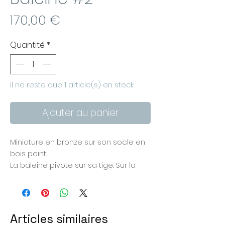
Prix
170,00 €
Quantité
*
Il ne reste que 1 article(s) en stock
Ajouter au panier
Miniature en bronze sur son socle en
bois peint.
La baleine pivote sur sa tige. Sur la
photo, elle est à l'équilibre.
Pièce unique entièrement faite à la
main.
Dimensions environ 10 cm de large
Articles similaires
par 6 cm de haut.