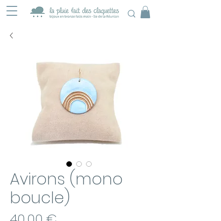
Avirons (mono
boucle)
Prix
40,00 €