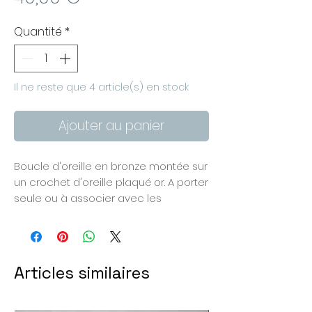
Quantité
*
Il ne reste que 4 article(s) en stock
Ajouter au panier
Boucle d'oreille en bronze montée sur
un crochet d'oreille plaqué or. A porter
seule ou à associer avec les
modèles Etang Salé ou Tévelave.
Les zones dorées sont en bronze
naturel, les zones bleues sont peintes.
Mes bleus sont thermofixés, ils ne
Articles similaires
craignent donc pas l'humidité.
Diamètre environ 2,7 cm.
Chaque pièce est unique car je les