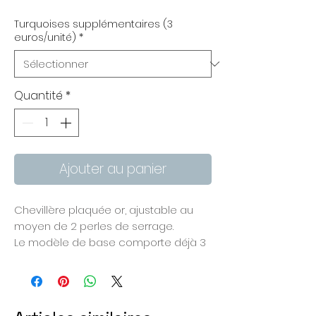
Turquoises supplémentaires (3
euros/unité)
*
Quantité
*
Ajouter au panier
Chevillère plaquée or, ajustable au
moyen de 2 perles de serrage.
Le modèle de base comporte déjà 3
petites perles en turquoise naturelle
facettée de 2,5 mm de diamètre.
Vous pouvez en ajouter à volonté,
selon le nombre de petits bonheurs