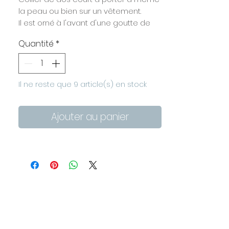
la peau ou bien sur un vêtement.
Il est orné à l'avant d'une goutte de
pluie en verre et dans le dos d'une
Quantité
*
étoile qui se balance entre les
omoplates.
Longueur : tour de cou 45 cm et
longueur dos environ 14 cm (dont
Il ne reste que 9 article(s) en stock
étoile 2 cm d'envergure).
L'étoile et la chaîne sont en laiton
Ajouter au panier
doré à l'or fin.