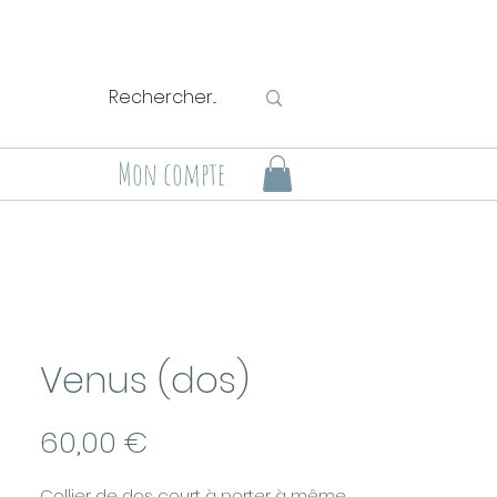
Mon compte
Venus (dos)
Prix
60,00 €
Collier de dos court à porter à même