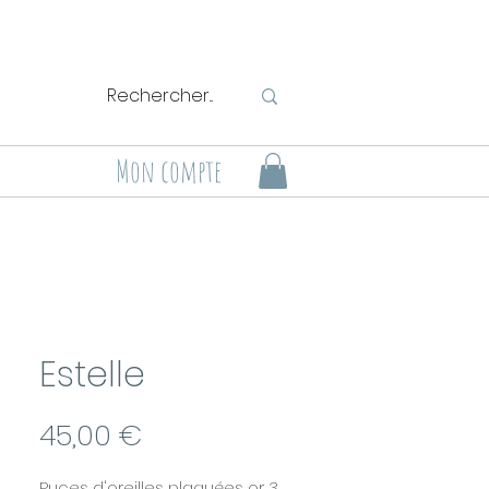
Mon compte
Estelle
Prix
45,00 €
Puces d'oreilles plaquées or 3