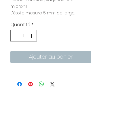
microns.
L'étoile mesure 5 mm de large.
Une fine chaînette de 10 cm prolonge
Quantité
*
le fermoir derrière le lobe.
Ajouter au panier