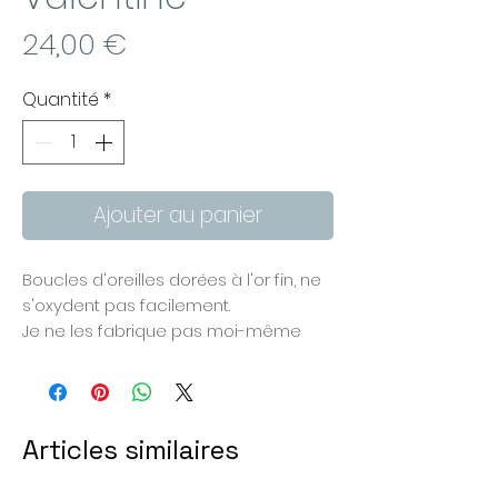
Prix
24,00 €
Quantité
*
Ajouter au panier
Boucles d'oreilles dorées à l'or fin, ne
s'oxydent pas facilement.
Je ne les fabrique pas moi-même
mais je suis heureuse de vous
proposer car elles s'accordent
particulièrement bien
avec ma collection permanente.
Articles similaires