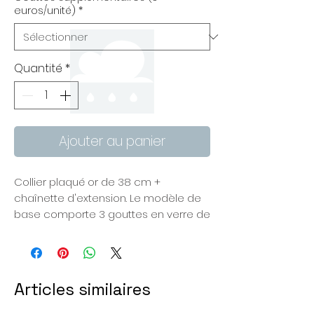
euros/unité)
*
Quantité
*
Ajouter au panier
Collier plaqué or de 38 cm +
chaînette d'extension. Le modèle de
base comporte 3 gouttes en verre de
3 mm de diamètre. Vous pouvez en
ajouter à volonté, selon le nombre de
petits bonheurs de vous souhaitez
célébrer. Chaque goutte
Articles similaires
supplémentaire sera espacée de 2
petites perles plaquées or. A vous de