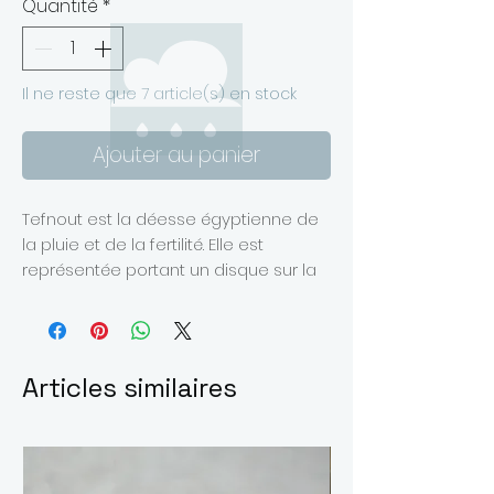
Quantité
*
Il ne reste que 7 article(s) en stock
Ajouter au panier
Tefnout est la déesse égyptienne de
la pluie et de la fertilité. Elle est
représentée portant un disque sur la
tête.
Motif en bronze doré monté sur une
chaîne plaquée or 14 carats.
Le pendentif est orné d'une nacre
Articles similaires
naturelle blanche de 8 mm.
Longueur totale du collier : 43 cm
Je fabrique chacune de mes pièces
à la main et sans moulage. Aussi,