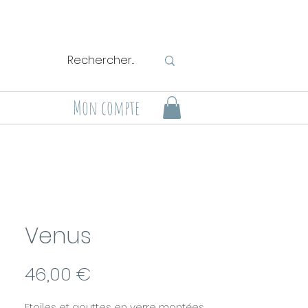
Mon compte
Venus
Prix
46,00 €
Etoiles et gouttes en verre montées