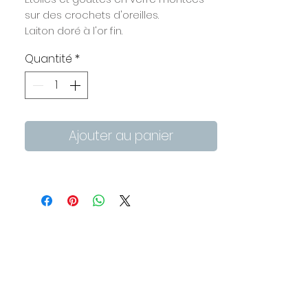
sur des crochets d'oreilles.
Laiton doré à l'or fin.
L'étoile mesure environ 2 cm de
Quantité
*
diamètre
Longueur totale de la boucle : 3,5 cm
Ajouter au panier