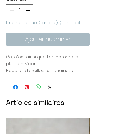
Il ne reste que 2 article(s) en stock
Ajouter au panier
Ua
, c'est ainsi que l'on nomme la
pluie en Maori.
Boucles d'oreilles sur chaînette
double plaquée or 14 carats.
Gouttes en cristal swarovski.
Longueur 6,5 cm devant + 4 cm
derrière le lobe d'oreille.
Articles similaires