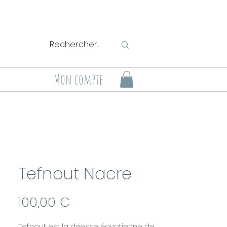
Mon compte
Tefnout Nacre
Prix
100,00 €
Tefnout est la déesse égyptienne de