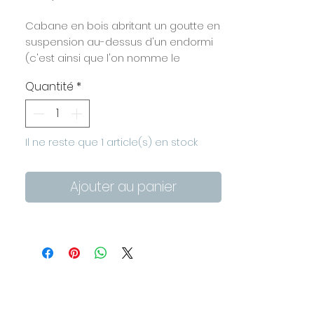
Cabane en bois abritant un goutte en
suspension au-dessus d'un endormi
(c'est ainsi que l'on nomme le
caméléon à La Réunion) et son décor
Quantité
*
de végétation tropicale.
Bronze doré et verre.
Fait à la main dans mon atelier.
Dimensions : largeur 10 cm, hauteur 14
Il ne reste que 1 article(s) en stock
cm, profondeur 3 cm
A poser sur un meuble ou à
Ajouter au panier
accrocher au mur (fixations double
face au dos de la cabane).