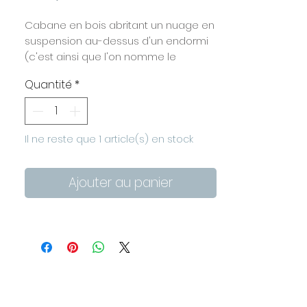
Cabane en bois abritant un nuage en
suspension au-dessus d'un endormi
(c'est ainsi que l'on nomme le
caméléon à La Réunion) et son décor
Quantité
*
de végétation tropicale.
Bronze doré et émaillage synthétique,
goutte en verre.
Fait à la main dans mon atelier.
Il ne reste que 1 article(s) en stock
Dimensions : largeur 11 cm, hauteur 16,5
cm, profondeur 3 cm
Ajouter au panier
A poser sur un meuble ou à
accrocher au mur (fixations double
face au dos de la cabane).