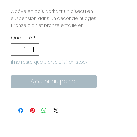
Alcôve en bois abritant un oiseau en
suspension dans un décor de nuages.
Bronze clair et bronze émaillé en
résine blanche.
Quantité
*
Chaque pièce est faite à la main
dans mon atelier.
Dimensions : 8 x 8 x 4 cm
A poser sur un meuble ou à
Il ne reste que 3 article(s) en stock
accrocher au mur (attache double
face au dos de l'alcôve).
Ajouter au panier