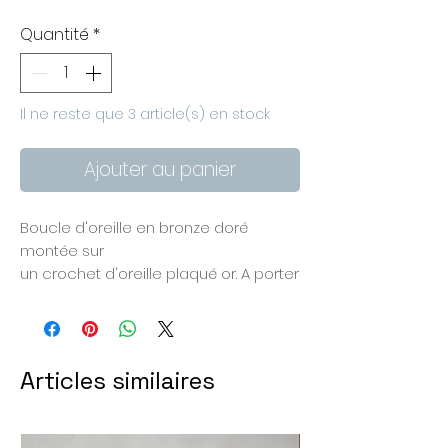
Quantité
*
Il ne reste que 3 article(s) en stock
Ajouter au panier
Boucle d'oreille en bronze doré
montée sur
un crochet d'oreille plaqué or. A porter
seule ou à associer avec les
modèles de la même collection.
Les zones dorées sont en bronze
naturel, les zones grises sont peintes
Articles similaires
en gris foncé. Pour les couleurs, fiez-
vous à la photo sur fond clair car sur
la photo où la boucle est portée j'ai