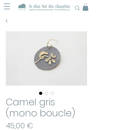
Camel gris
(mono boucle)
Prix
45,00 €