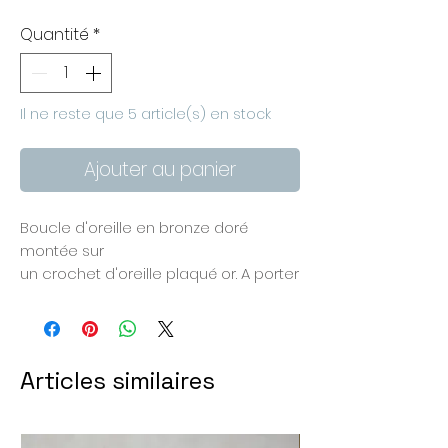
Quantité
*
Il ne reste que 5 article(s) en stock
Ajouter au panier
Boucle d'oreille en bronze doré
montée sur
un crochet d'oreille plaqué or. A porter
seule ou à associer avec les
modèles de la même collection.
Les zones dorées sont en bronze
naturel, les zones grises sont peintes
Articles similaires
en gris foncé. Pour les couleurs, fiez-
vous à la photo sur fond clair car sur
la photo où la boucle est portée j'ai